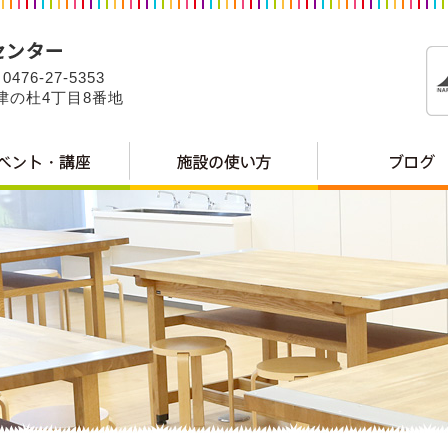
0476-27-5353
公津の杜4丁目8番地