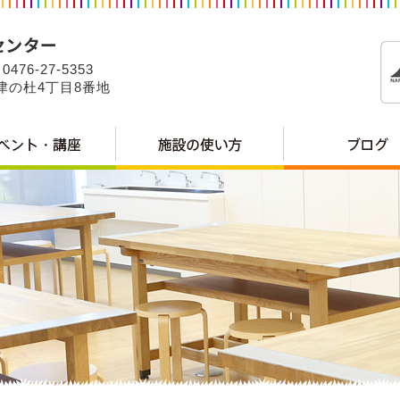
0476-27-5353
公津の杜4丁目8番地