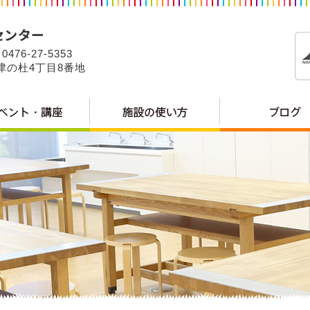
0476-27-5353
公津の杜4丁目8番地