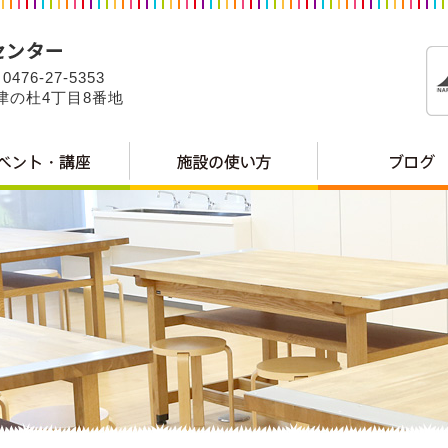
0476-27-5353
公津の杜4丁目8番地