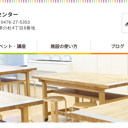
0476-27-5353
公津の杜4丁目8番地