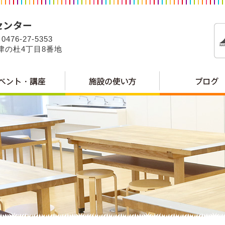
0476-27-5353
公津の杜4丁目8番地