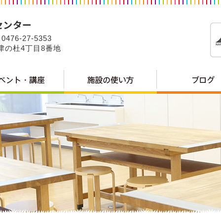
0476-27-5353
公津の杜4丁目8番地