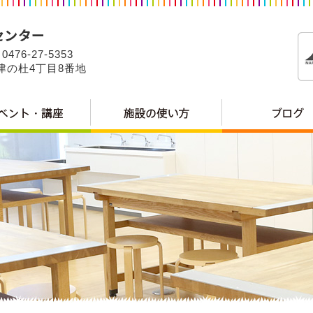
0476-27-5353
公津の杜4丁目8番地