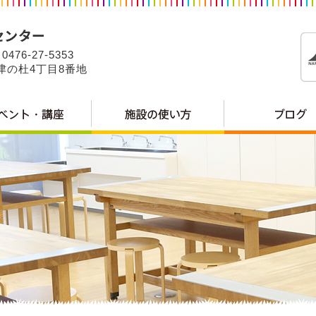
0476-27-5353
公津の杜4丁目8番地