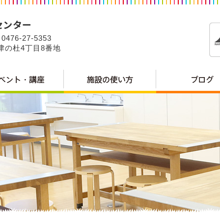
0476-27-5353
公津の杜4丁目8番地