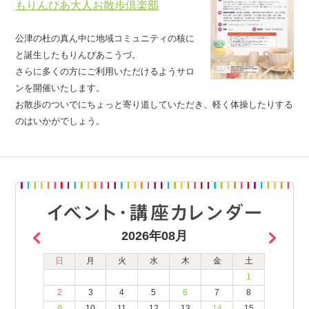
もりんぴあ大人お散歩倶楽部
公津の杜の真ん中に地域コミュニティの核に
と誕生したもりんぴあこうづ。
さらに多くの方にご利用いただけるようサロ
ンを開催いたします。
お散歩のついでにちょっと寄り道していただき、軽く体操したりする
のはいかがでしょう。
2026年08月
日
月
火
水
木
金
土
1
2
3
4
5
6
7
8
9
10
11
12
13
14
15