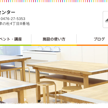
0476-27-5353
公津の杜4丁目8番地