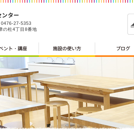
0476-27-5353
公津の杜4丁目8番地