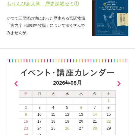
もりんぴあ大学 歴史深堀ゼミ①
かつて三里塚の地にあった歴史ある宮廷牧場
「宮内庁下総御料牧場」について深く学んで
みませんが。
2026年08月
日
月
火
水
木
金
土
1
2
3
4
5
6
7
8
9
10
11
12
13
14
15
16
17
18
19
20
21
22
23
24
25
26
27
28
29