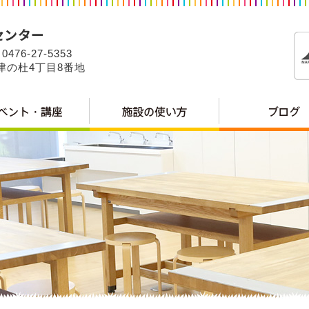
0476-27-5353
公津の杜4丁目8番地