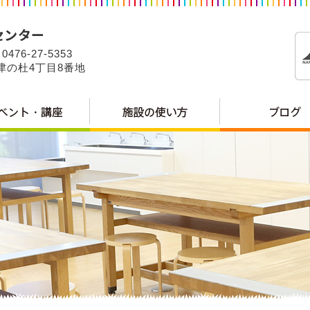
0476-27-5353
公津の杜4丁目8番地