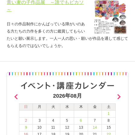
青い麦の子作品展 ～誰でもピカソ
～
日々の作品制作にかんばっている障がいのあ
る方たちの力作を多くの方に鑑賞してもらい
たいと願い展示します。一人一人の思い・願いが作品を通して感じて
もらえるのではないでしょうか。
2026年08月
日
月
火
水
木
金
土
1
2
3
4
5
6
7
8
9
10
11
12
13
14
15
16
17
18
19
20
21
22