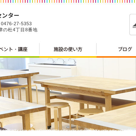
0476-27-5353
公津の杜4丁目8番地