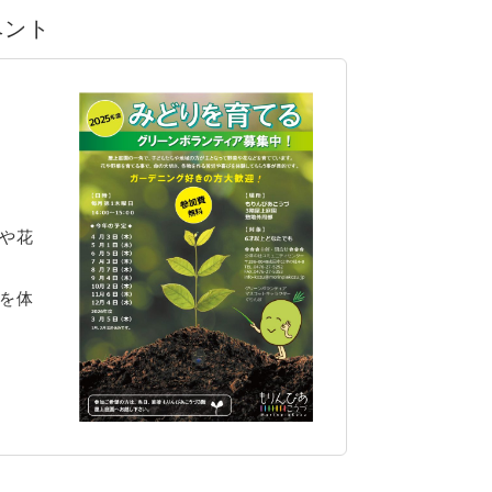
ベント
や花
を体