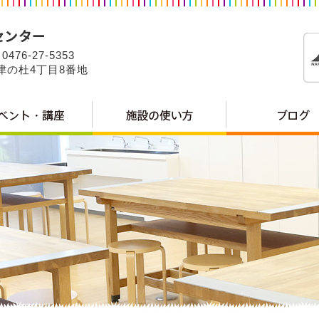
0476-27-5353
公津の杜4丁目8番地