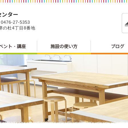
0476-27-5353
公津の杜4丁目8番地