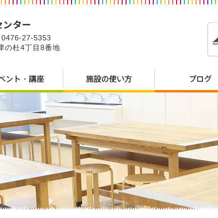
0476-27-5353
公津の杜4丁目8番地