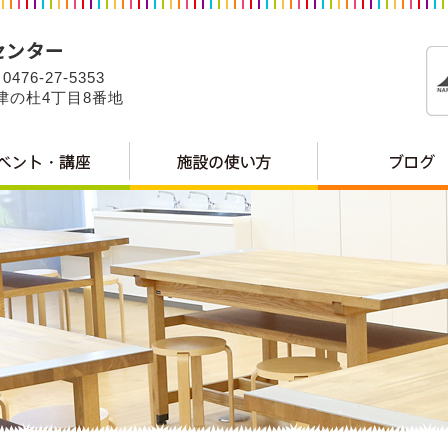
0476-27-5353
公津の杜4丁目8番地