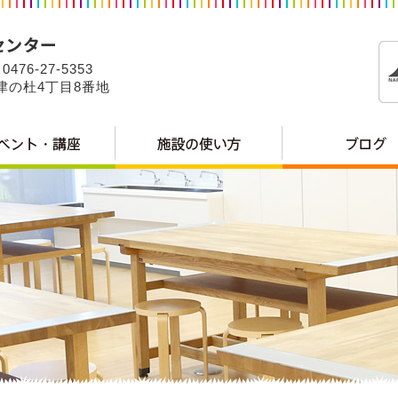
0476-27-5353
公津の杜4丁目8番地