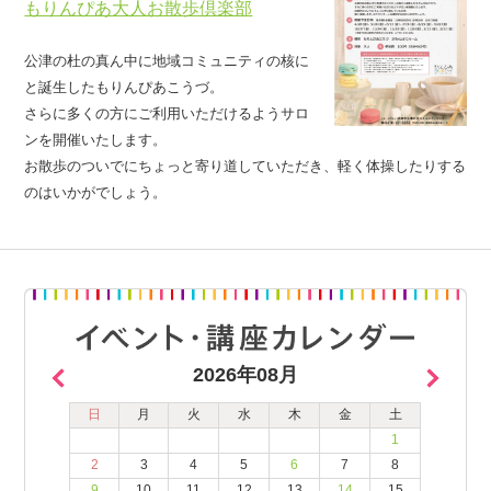
もりんぴあ大人お散歩倶楽部
公津の杜の真ん中に地域コミュニティの核に
と誕生したもりんぴあこうづ。
さらに多くの方にご利用いただけるようサロ
ンを開催いたします。
お散歩のついでにちょっと寄り道していただき、軽く体操したりする
のはいかがでしょう。
2026年08月
日
月
火
水
木
金
土
1
2
3
4
5
6
7
8
9
10
11
12
13
14
15