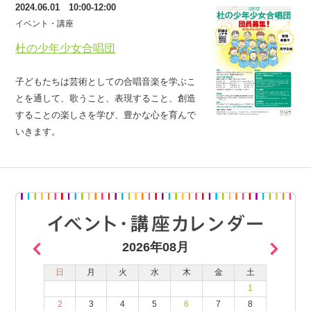
2024.06.01 10:00-12:00
イベント・講座
杜の少年少女合唱団
子どもたちは芸術としての合唱音楽を学ぶこ
とを通して、歌うこと、表現すること、創造
することの楽しさを学び、豊かな心を育んで
いきます。
2026年08月
日
月
火
水
木
金
土
1
2
3
4
5
6
7
8