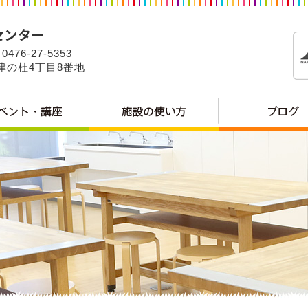
0476-27-5353
公津の杜4丁目8番地