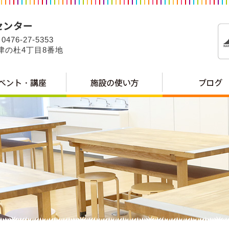
0476-27-5353
公津の杜4丁目8番地