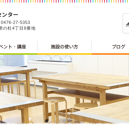
0476-27-5353
公津の杜4丁目8番地