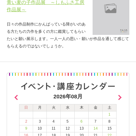
青い麦の子作品展 ～しもふさ工房
作品展～
日々の作品制作にかんばっている障がいのあ
る方たちの力作を多くの方に鑑賞してもらい
たいと願い展示します。一人一人の思い・願いが作品を通して感じて
もらえるのではないでしょうか。
2026年08月
日
月
火
水
木
金
土
1
2
3
4
5
6
7
8
9
10
11
12
13
14
15
16
17
18
19
20
21
22