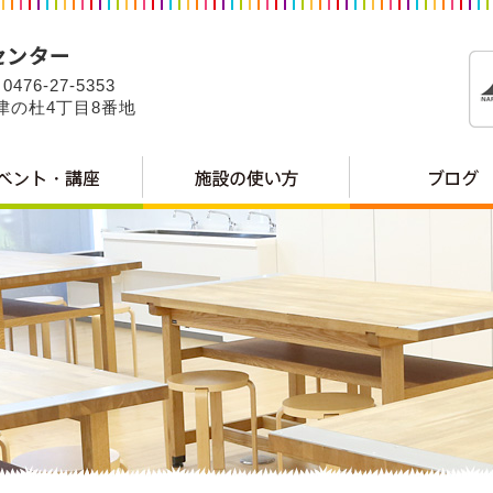
0476-27-5353
公津の杜4丁目8番地