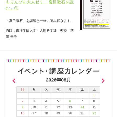
もりんぴあ大人ゼミ 「夏目漱石を読
む」①
「夏目漱石」を講師と一緒に読み解きます。
講師：東洋学園大学 人間科学部 教授 増
満 圭子
2026年08月
日
月
火
水
木
金
土
1
2
3
4
5
6
7
8
9
10
11
12
13
14
15
16
17
18
19
20
21
22