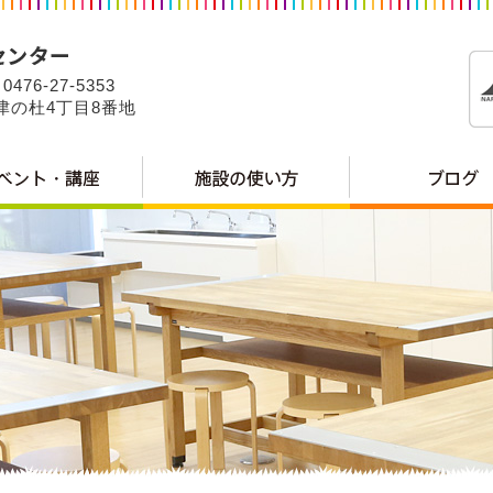
0476-27-5353
公津の杜4丁目8番地