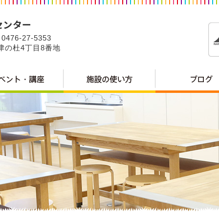
0476-27-5353
公津の杜4丁目8番地