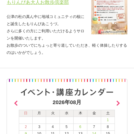
もりんぴあ大人お散歩倶楽部
公津の杜の真ん中に地域コミュニティの核に
と誕生したもりんぴあこうづ。
さらに多くの方にご利用いただけるようサロ
ンを開催いたします。
お散歩のついでにちょっと寄り道していただき、軽く体操したりする
のはいかがでしょう。
2026年08月
日
月
火
水
木
金
土
1
2
3
4
5
6
7
8
9
10
11
12
13
14
15