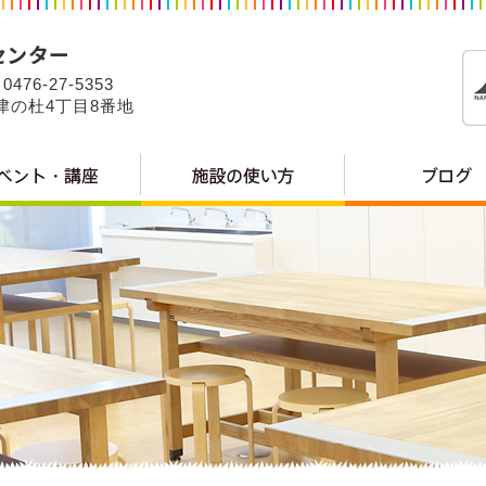
0476-27-5353
公津の杜4丁目8番地