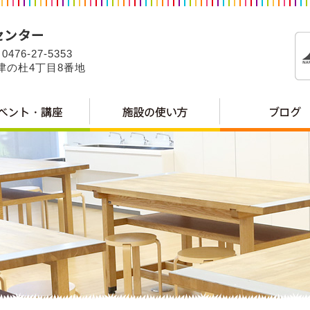
0476-27-5353
公津の杜4丁目8番地