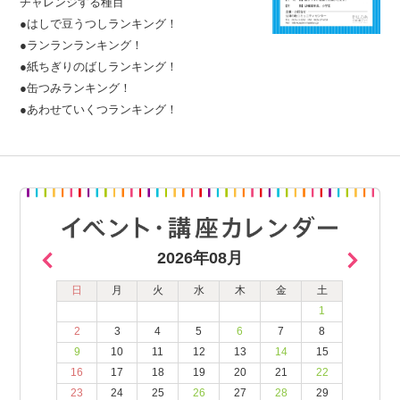
チャレンジする種目
●はしで豆うつしランキング！
●ランランランキング！
●紙ちぎりのばしランキング！
●缶つみランキング！
●あわせていくつランキング！
2026年08月
日
月
火
水
木
金
土
1
2
3
4
5
6
7
8
9
10
11
12
13
14
15
16
17
18
19
20
21
22
23
24
25
26
27
28
29