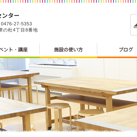
0476-27-5353
公津の杜4丁目8番地