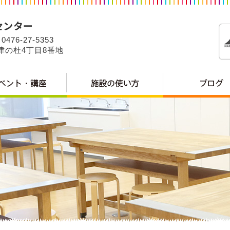
0476-27-5353
公津の杜4丁目8番地