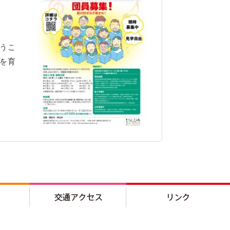
うこ
を育