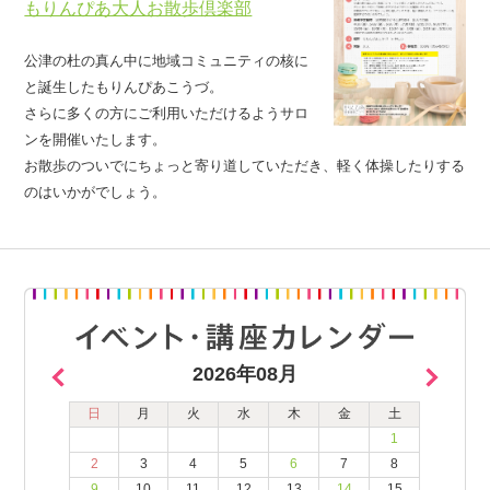
もりんぴあ大人お散歩倶楽部
公津の杜の真ん中に地域コミュニティの核に
と誕生したもりんぴあこうづ。
さらに多くの方にご利用いただけるようサロ
ンを開催いたします。
お散歩のついでにちょっと寄り道していただき、軽く体操したりする
のはいかがでしょう。
2026年08月
日
月
火
水
木
金
土
1
2
3
4
5
6
7
8
9
10
11
12
13
14
15