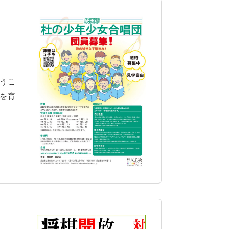
うこ
を育