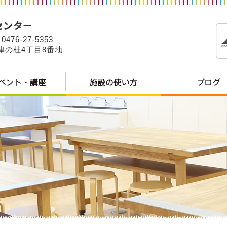
0476-27-5353
公津の杜4丁目8番地