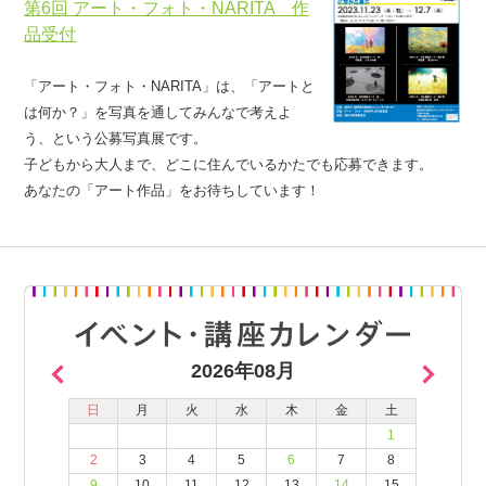
第6回 アート・フォト・NARITA 作
品受付
「アート・フォト・NARITA」は、「アートと
は何か？」を写真を通してみんなで考えよ
う、という公募写真展です。
子どもから大人まで、どこに住んでいるかたでも応募できます。
あなたの「アート作品」をお待ちしています！
2026年08月
日
月
火
水
木
金
土
1
2
3
4
5
6
7
8
9
10
11
12
13
14
15