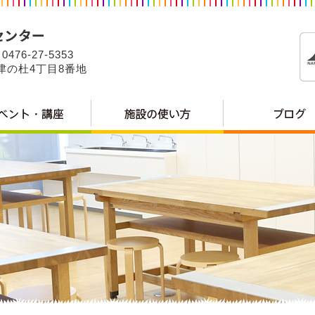
0476-27-5353
公津の杜4丁目8番地