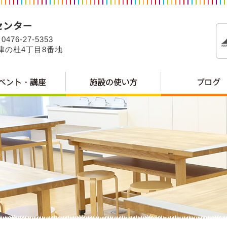
0476-27-5353
公津の杜4丁目8番地