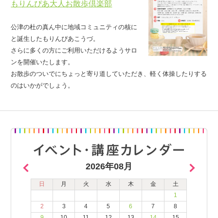
もりんぴあ大人お散歩倶楽部
公津の杜の真ん中に地域コミュニティの核に
と誕生したもりんぴあこうづ。
さらに多くの方にご利用いただけるようサロ
ンを開催いたします。
お散歩のついでにちょっと寄り道していただき、軽く体操したりする
のはいかがでしょう。
2026年08月
日
月
火
水
木
金
土
1
2
3
4
5
6
7
8
9
10
11
12
13
14
15