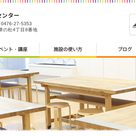
0476-27-5353
公津の杜4丁目8番地