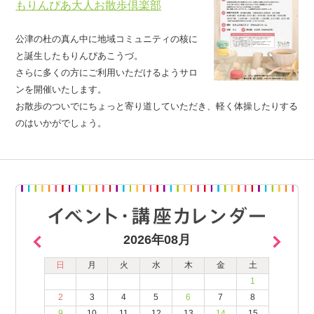
もりんぴあ大人お散歩倶楽部
公津の杜の真ん中に地域コミュニティの核に
と誕生したもりんぴあこうづ。
さらに多くの方にご利用いただけるようサロ
ンを開催いたします。
お散歩のついでにちょっと寄り道していただき、軽く体操したりする
のはいかがでしょう。
2026年08月
日
月
火
水
木
金
土
1
2
3
4
5
6
7
8
9
10
11
12
13
14
15