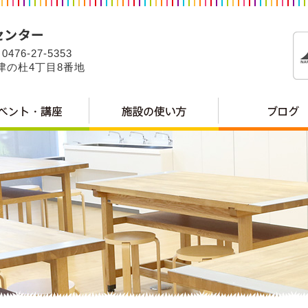
0476-27-5353
公津の杜4丁目8番地