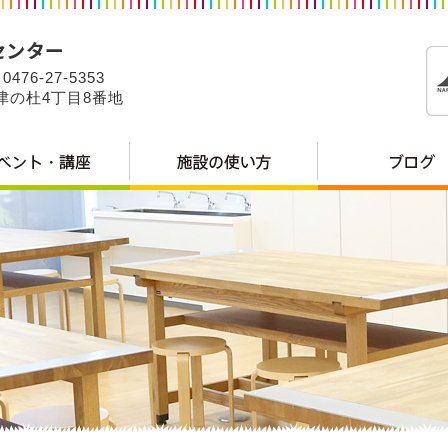
0476-27-5353
公津の杜4丁目8番地