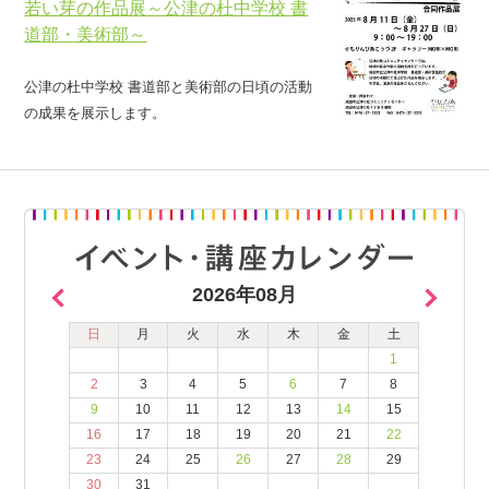
若い芽の作品展～公津の杜中学校 書
道部・美術部～
公津の杜中学校 書道部と美術部の日頃の活動
の成果を展示します。
2026年08月
日
月
火
水
木
金
土
1
2
3
4
5
6
7
8
9
10
11
12
13
14
15
16
17
18
19
20
21
22
23
24
25
26
27
28
29
30
31